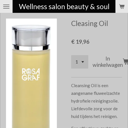
Wellness salon beauty & soul
Ga
direct
Cleasing Oil
naar
de
hoofdinhoud
€ 19,96
In
winkelwagen
Cleansing Oil is een
aangename fluweelzachte
hydrofiele reinigingsolie.
Liefdevolle zorg voor de
huid tijdens het reinigen.