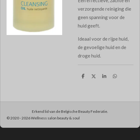
Een effectieve, zachte en
verzorgende reiniging die
geen spanning voor de
huid geeft.
Ideaal voor de rijpe huid,
de gevoelige huid en de
droge huid.
D
D
S
D
e
e
h
e
l
e
a
l
e
l
r
e
n
e
n
Erkend lid van de Belgische Beauty Federatie.
© 2020 - 2026 Wellness salon beauty & soul