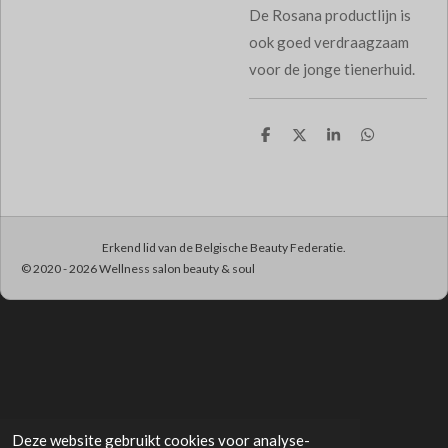
De Rosana productlijn is
ook goed verdraagzaam
voor de jonge tienerhuid.
D
D
S
D
e
e
h
e
l
e
a
l
e
l
r
e
n
e
n
Erkend lid van de Belgische Beauty Federatie.
© 2020 - 2026 Wellness salon beauty & soul
Deze website gebruikt cookies voor analyse-