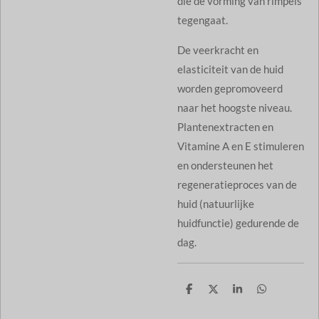
die de vorming van rimpels
tegengaat.
De veerkracht en
elasticiteit van de huid
worden gepromoveerd
naar het hoogste niveau.
Plantenextracten en
Vitamine A en E stimuleren
en ondersteunen het
regeneratieproces van de
huid (natuurlijke
huidfunctie) gedurende de
dag.
D
D
S
D
e
e
h
e
l
e
a
l