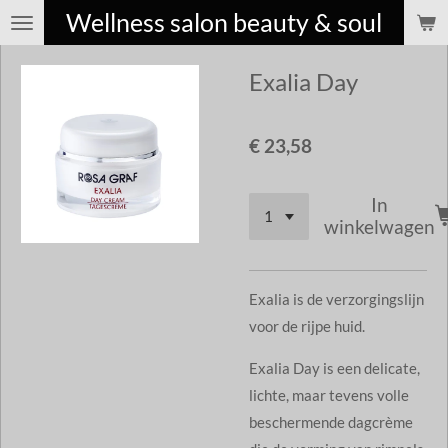
Wellness salon beauty & soul
Ga
direct
Exalia Day
naar
de
hoofdinhoud
€ 23,58
In
winkelwagen
Exalia is de verzorgingslijn
voor de rijpe huid.
Exalia Day is een delicate,
lichte, maar tevens volle
beschermende dagcrème