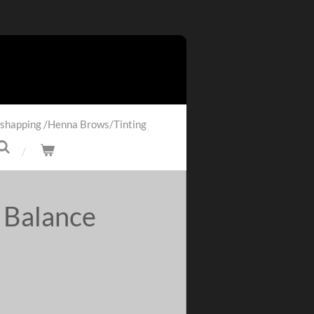
shapping /Henna Brows/Tinting
Balance