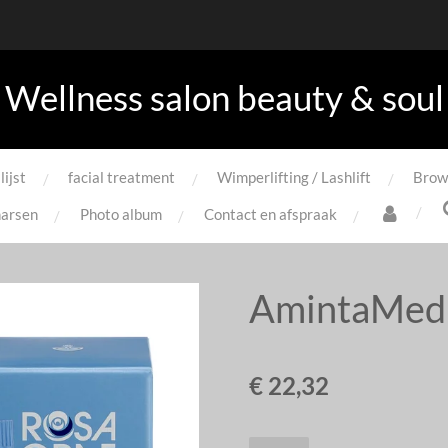
Wellness salon beauty & soul
lijst
facial treatment
Wimperlifting / Lashlift
Brow
arsen
Photo album
Contact en afspraak
AmintaMed 
€ 22,32