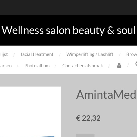
Wellness salon beauty & soul
lijst
facial treatment
Wimperlifting / Lashlift
Brow
arsen
Photo album
Contact en afspraak
AmintaMed
€ 22,32