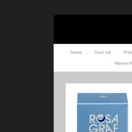
Ga
direct
naar
de
hoofdinhoud
Home
Over mij
Prijs
Waxen/h