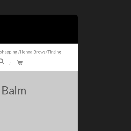
shapping /Henna Brows/Tinting
 Balm