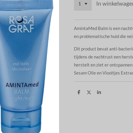
In winkelwage
AmintaMed Balm is een nachtv
en problematische huid die ne
Dit product bevat anti-bacter
tijdens de nachtrust een herst
herstelt en ziet er ontspannen
Sesam Olie en Viooltjes Extrac
D
D
S
e
e
h
l
e
a
e
l
r
n
e