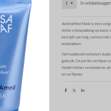
In winkelwage
AmintaMed Mask is een rustg
lichte crèmepakking op basis 
bevrijdt van talg, verhoornde 
huidslakken.
Het huidbeeld verbetert duidel
gebruik. De poriën verfijnen e
Huidirritaties verminderen, d
en verfijnder.
D
D
S
e
e
h
l
e
a
e
l
r
n
e