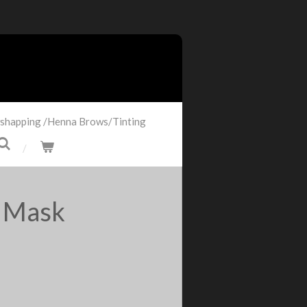
shapping /Henna Brows/Tinting
 Mask