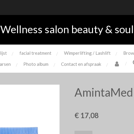
Wellness salon beauty & soul
lijst
facial treatment
Wimperlifting / Lashlift
Brow
arsen
Photo album
Contact en afspraak
AmintaMed
€ 17,08