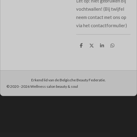
Let op: niet gebruiken bij
vochtwallen! (Bij twijfel
neem contact met ons op
via het contactformulier)
D
D
S
D
e
e
h
e
l
e
a
l
e
l
r
e
n
e
n
Erkend lid van de Belgische Beauty Federatie.
© 2020 - 2026 Wellness salon beauty & soul