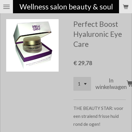
Wellness salon beauty & soul
Ga
direct
Perfect Boost
naar
de
Hyaluronic Eye
hoofdinhoud
Care
€ 29,78
In
winkelwagen
THE BEAUTY STAR: voor
een stralend frisse huid
rond de ogen!