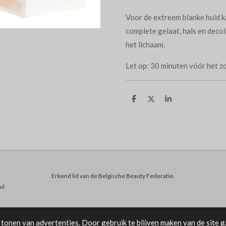
Voor de extreem blanke huid
complete gelaat, hals en deco
het lichaam.
Let op: 30 minuten vóór het 
D
D
S
e
e
h
l
e
a
e
l
r
n
e
Erkend lid van de Belgische Beauty Federatie.
ul
tonen van advertenties. Door gebruik te blijven maken van de site g