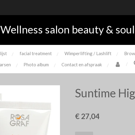
Wellness salon beauty & soul
lijst
facial treatment
Wimperlifting / Lashlift
Brow
arsen
Photo album
Contact en afspraak
Suntime Hig
€ 27,04