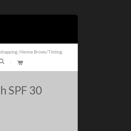
shapping /Henna Brows/Tinting
h SPF 30