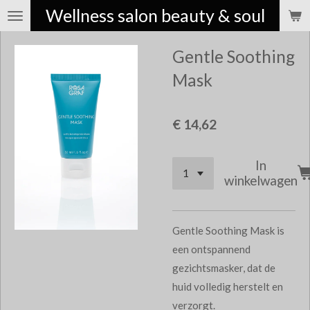
Wellness salon beauty & soul
Ga
direct
Gentle Soothing
naar
de
Mask
hoofdinhoud
€ 14,62
In
winkelwagen
Gentle Soothing Mask is
een ontspannend
gezichtsmasker, dat de
huid volledig herstelt en
verzorgt.