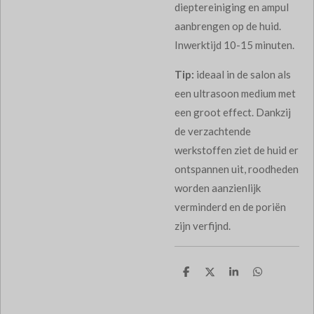
dieptereiniging en ampul
aanbrengen op de huid.
Inwerktijd 10-15 minuten.
Tip:
ideaal in de salon als
een ultrasoon medium met
een groot effect. Dankzij
de verzachtende
werkstoffen ziet de huid er
ontspannen uit, roodheden
worden aanzienlijk
verminderd en de poriën
zijn verfijnd.
D
D
S
D
e
e
h
e
l
e
a
l
e
l
r
e