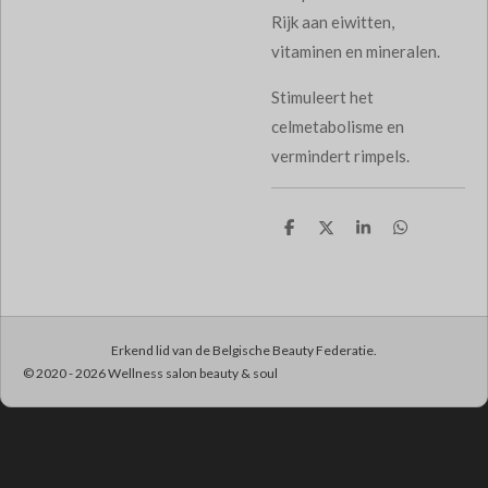
Rijk aan eiwitten,
vitaminen en mineralen.
Stimuleert het
celmetabolisme en
vermindert rimpels.
D
D
S
D
e
e
h
e
l
e
a
l
e
l
r
e
n
e
n
Erkend lid van de Belgische Beauty Federatie.
© 2020 - 2026 Wellness salon beauty & soul