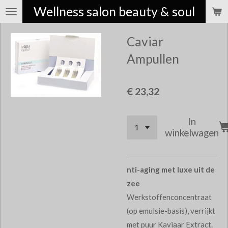
Wellness salon beauty & soul
Ga
direct
Caviar
naar
de
Ampullen
hoofdinhoud
€ 23,32
In
winkelwagen
nti-aging met luxe uit de
zee
Werkstoffenconcentraat
(op emulsie-basis), verrijkt
met puur Kaviaar Extract.