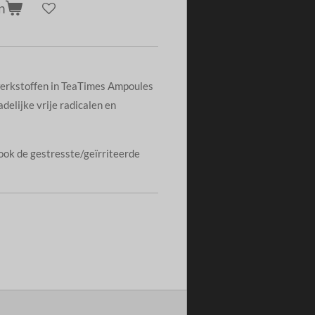
n
werkstoffen in TeaTimes Ampoules
elijke vrije radicalen en
ook de gestresste/geïrriteerde