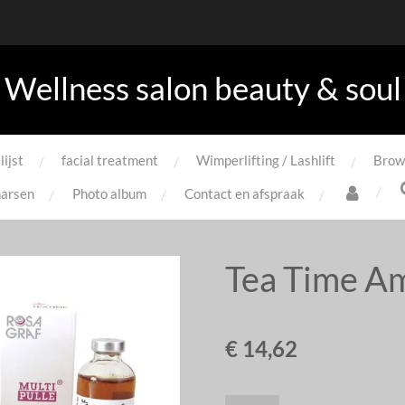
Wellness salon beauty & soul
lijst
facial treatment
Wimperlifting / Lashlift
Brow
arsen
Photo album
Contact en afspraak
Tea Time A
€ 14,62