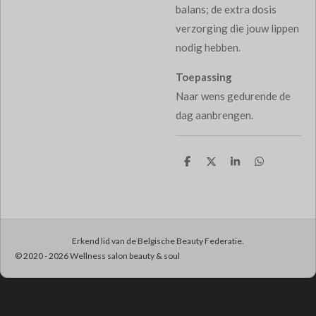
balans; de extra dosis
verzorging die jouw lippen
nodig hebben.
Toepassing
Naar wens gedurende de
dag aanbrengen.
D
D
S
D
e
e
h
e
l
e
a
l
e
l
r
e
n
e
n
Erkend lid van de Belgische Beauty Federatie.
© 2020 - 2026 Wellness salon beauty & soul