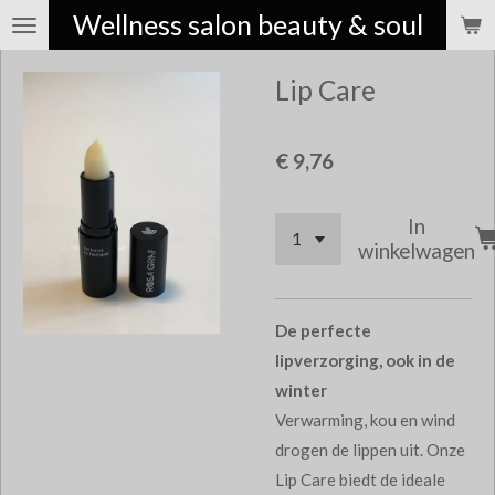
Wellness salon beauty & soul
Ga
direct
Lip Care
naar
de
hoofdinhoud
€ 9,76
In
winkelwagen
De perfecte
lipverzorging, ook in de
winter
Verwarming, kou en wind
drogen de lippen uit. Onze
Lip Care biedt de ideale