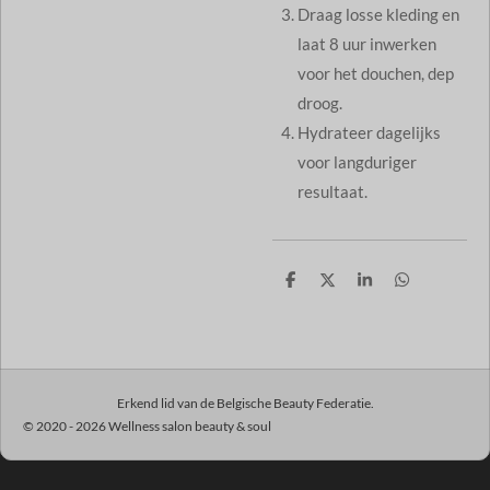
Draag losse kleding en
laat 8 uur inwerken
voor het douchen, dep
droog.
Hydrateer dagelijks
voor langduriger
resultaat.
D
D
S
D
e
e
h
e
l
e
a
l
e
l
r
e
n
e
n
Erkend lid van de Belgische Beauty Federatie.
© 2020 - 2026 Wellness salon beauty & soul