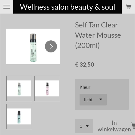
Wellness salon beauty & soul
Ga
direct
Self Tan Clear
naar
de
Water Mousse
hoofdinhoud
(200ml)
€ 32,50
Kleur
In
winkelwagen