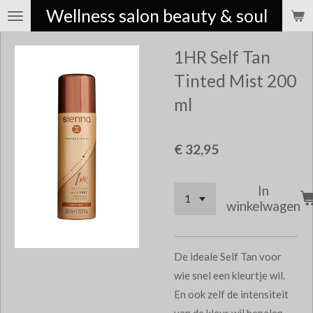
Wellness salon beauty & soul
Ga
direct
1HR Self Tan
naar
de
Tinted Mist 200
hoofdinhoud
ml
€ 32,95
In
winkelwagen
De ideale Self Tan voor
wie snel een kleurtje wil.
En ook zelf de intensiteit
van de kleur wil bepalen.