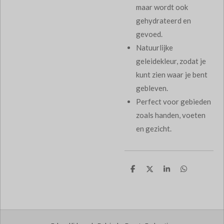
maar wordt ook
gehydrateerd en
gevoed.
Natuurlijke
geleidekleur, zodat je
kunt zien waar je bent
gebleven.
Perfect voor gebieden
zoals handen, voeten
en gezicht.
D
D
S
D
e
e
h
e
l
e
a
l
e
l
r
e
n
e
n