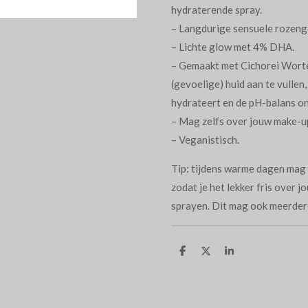
hydraterende spray.
– Langdurige sensuele rozeng
– Lichte glow met 4% DHA.
– Gemaakt met Cichorei Worte
(gevoelige) huid aan te vullen
hydrateert en de pH-balans o
– Mag zelfs over jouw make-u
– Veganistisch.
Tip: tijdens warme dagen mag j
zodat je het lekker fris over 
sprayen. Dit mag ook meerder
D
D
S
e
e
h
l
e
a
e
l
r
n
e