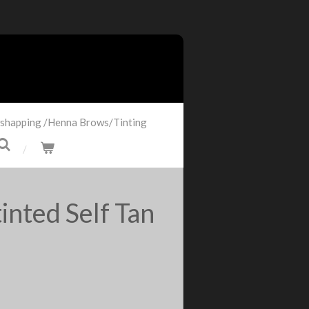
shapping /Henna Brows/Tinting
inted Self Tan