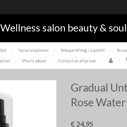
Wellness salon beauty & soul
lijst
facial treatment
Wimperlifting / Lashlift
Brow
arsen
Photo album
Contact en afspraak
Gradual Unt
Rose Water
€ 24,95