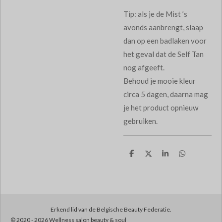
Tip: als je de Mist ’s
avonds aanbrengt, slaap
dan op een badlaken voor
het geval dat de Self Tan
nog afgeeft.
Behoud je mooie kleur
circa 5 dagen, daarna mag
je het product opnieuw
gebruiken.
D
D
S
D
e
e
h
e
l
e
a
l
e
l
r
e
n
e
n
Erkend lid van de Belgische Beauty Federatie.
© 2020 - 2026 Wellness salon beauty & soul