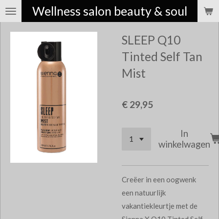
Wellness salon beauty & soul
Ga
direct
SLEEP Q10
naar
de
Tinted Self Tan
hoofdinhoud
Mist
€ 29,95
In
winkelwagen
Creëer in een oogwenk
een natuurlijk
vakantiekleurtje met de
Sienna X Q10 Tinted Self