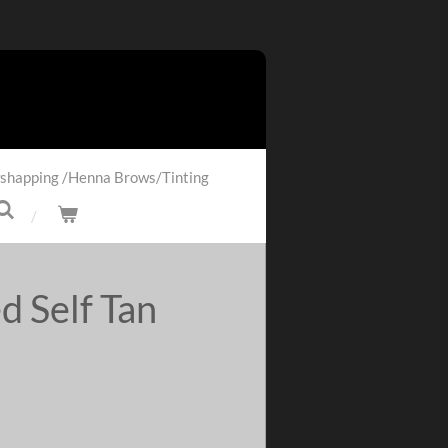
shapping /Henna Brows/Tinting
d Self Tan