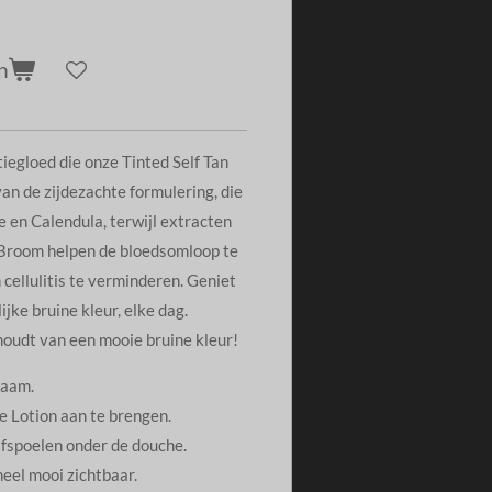
n
iegloed die onze Tinted Self Tan
van de zijdezachte formulering, die
 en Calendula, terwijl extracten
 Broom helpen de bloedsomloop te
 cellulitis te verminderen. Geniet
jke bruine kleur, elke dag.
houdt van een mooie bruine kleur!
haam.
 Lotion aan te brengen.
afspoelen onder de douche.
 heel mooi zichtbaar.