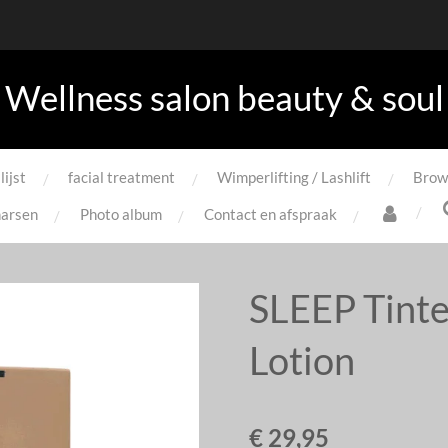
Wellness salon beauty & soul
lijst
facial treatment
Wimperlifting / Lashlift
Brow
arsen
Photo album
Contact en afspraak
SLEEP Tinte
Lotion
€ 29,95