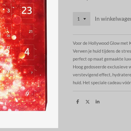
In winkelwage
Voor de Hollywood Glow met 
Verwen je huid tijdens de stre
perfect op maat gemaakte lux
Hoog gedoseerde exclusieve 
verstevigend effect, hydrater
huid. Het speciale cadeau vóór
D
D
S
e
e
h
l
e
a
e
l
r
n
e