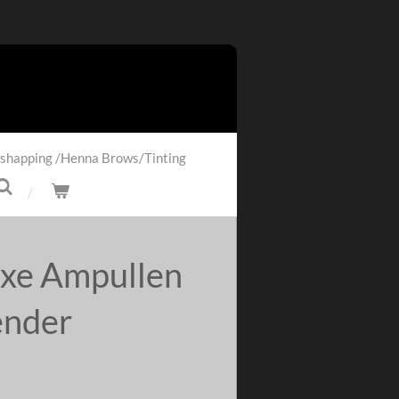
shapping /Henna Brows/Tinting
uxe Ampullen
ender