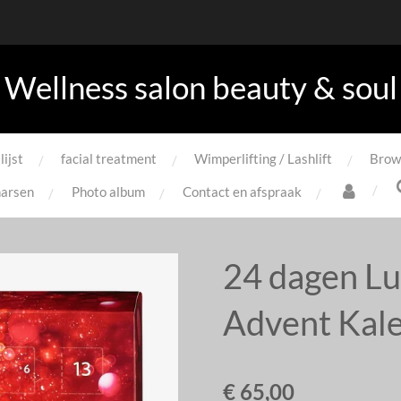
Wellness salon beauty & soul
lijst
facial treatment
Wimperlifting / Lashlift
Brow
arsen
Photo album
Contact en afspraak
24 dagen L
Advent Kal
€ 65,00