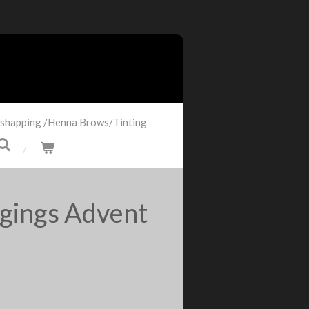
shapping /Henna Brows/Tinting
gings Advent