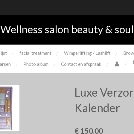
Wellness salon beauty & soul
lijst
facial treatment
Wimperlifting / Lashlift
Brow
arsen
Photo album
Contact en afspraak
Luxe Verzor
Kalender
€ 150,00