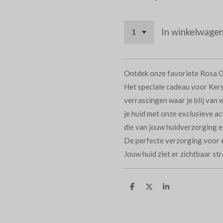
In winkelwage
Ontdek onze favoriete Rosa 
Het speciale cadeau voor Ker
verrassingen waar je blij van 
je huid met onze exclusieve a
die van jouw huidverzorging e
De perfecte verzorging voor e
Jouw huid ziet er zichtbaar str
D
D
S
e
e
h
l
e
a
e
l
r
n
e